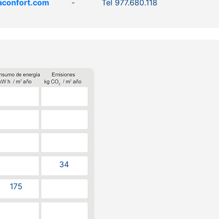
aconfort.com
- Tel 977.680.118
34
175