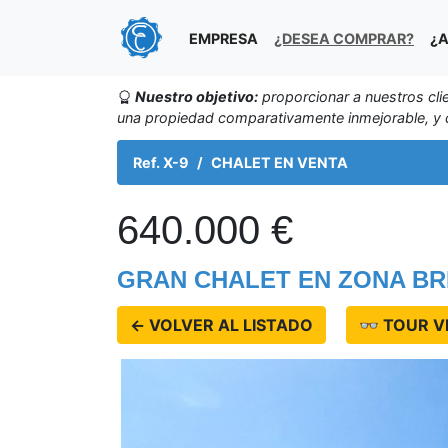
EMPRESA
¿DESEA COMPRAR?
¿A
Nuestro objetivo:
proporcionar a nuestros cli
una propiedad comparativamente inmejorable, y c
Ref. X-9
CHALET EN VENTA
640.000 €
GRAN CHALET EN ZONA B
← VOLVER AL LISTADO
👓 TOUR V