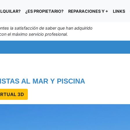
LQUILAR?
¿ES PROPIETARIO?
REPARACIONES Y +
LINKS
entes la satisfacción de saber que han adquirido
on el máximo servicio profesional.
STAS AL MAR Y PISCINA
IRTUAL 3D