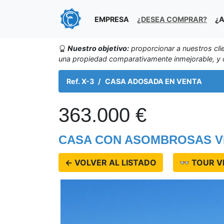
EMPRESA
¿DESEA COMPRAR?
¿A
Nuestro objetivo:
proporcionar a nuestros cli
una propiedad comparativamente inmejorable, y c
Ref. X-3
CASA ADOSADA EN VENTA
363.000 €
CASA CON ASOMBROSAS VI
← VOLVER AL LISTADO
👓 TOUR V