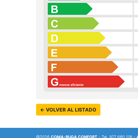
← VOLVER AL LISTADO
@2026
COMA-RUGA CONFORT
- Tel. 977 680 118 -